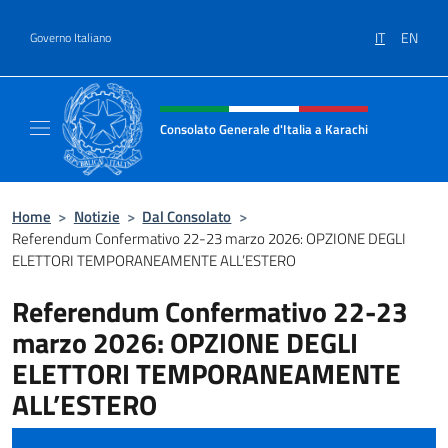
Salta al contenuto
IT
EN
Governo Italiano
Intestazione sito, social e menù
Consolato Generale d'Italia a Karachi
Il sito ufficiale del Consolato Generale d'Ita
Home
>
Notizie
>
Dal Consolato
>
Referendum Confermativo 22-23 marzo 2026: OPZIONE DEGLI
ELETTORI TEMPORANEAMENTE ALL’ESTERO
Referendum Confermativo 22-23
marzo 2026: OPZIONE DEGLI
ELETTORI TEMPORANEAMENTE
ALL’ESTERO