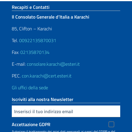
Sezione footer
Recapiti e Contatti
Il Consolato Generale d’Italia a Karachi
85, Clifton – Karachi
Tel.
00922135870031
Fax:
02135870134
E-mail:
consolare.karachi@esteri.it
PEC.
con.karachi@cert.esteri.it
Gli uffici della sede
Iscriviti alla nostra Newsletter
Inserisci la tua email
Accettazione GDPR
Autorizzo il trattamento dei miei dati personali ai sensi del GDPR e del