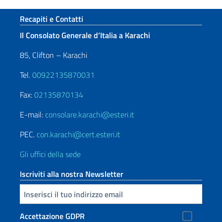
Sezione footer
Recapiti e Contatti
Il Consolato Generale d’Italia a Karachi
85, Clifton – Karachi
Tel.
00922135870031
Fax:
02135870134
E-mail:
consolare.karachi@esteri.it
PEC.
con.karachi@cert.esteri.it
Gli uffici della sede
Iscriviti alla nostra Newsletter
Inserisci la tua email
Accettazione GDPR