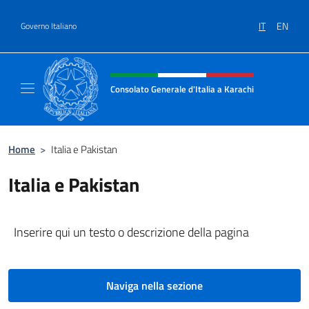
Salta al contenuto
IT
EN
Governo Italiano
Intestazione sito, social e menù
Consolato Generale d'Italia a Karachi
Il sito ufficiale del Consolato Generale d'Ita
Home
>
Italia e Pakistan
Italia e Pakistan
Inserire qui un testo o descrizione della pagina
Naviga nella sezione