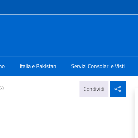
e menù
ale d'Italia a Karachi
mo
Italia e Pakistan
Servizi Consolari e Visti
Condi
ca
Condividi