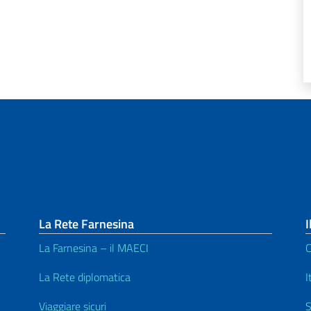
La Rete Farnesina
I
La Farnesina – il MAECI
C
La Rete diplomatica
I
Viaggiare sicuri
S