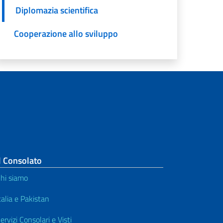
Diplomazia scientifica
Cooperazione allo sviluppo
l Consolato
hi siamo
talia e Pakistan
ervizi Consolari e Visti