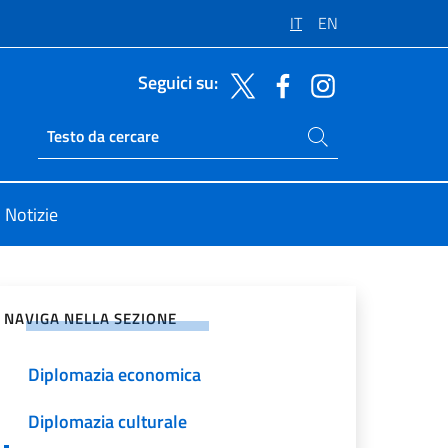
IT
EN
Seguici su:
Cerca nel sito
Ricerca sito live
Notizie
vidi sui Social Network
NAVIGA NELLA SEZIONE
Diplomazia economica
Diplomazia culturale