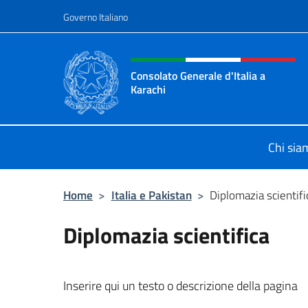
Salta al contenuto
Governo Italiano
Intestazione sito, social 
Consolato Generale d'Italia a
Karachi
Il sito ufficiale del Consolato Gener
Chi sia
Home
>
Italia e Pakistan
>
Diplomazia scientifi
Diplomazia scientifica
Inserire qui un testo o descrizione della pagina